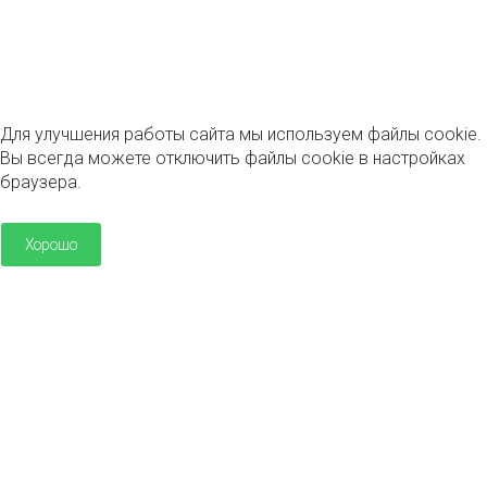
г. Люберцы, Инициативная ул., 40
+7 (495) 577-79-79
info@mskseptikgroup.ru
Для улучшения работы сайта мы используем файлы cookie.
Вы всегда можете отключить файлы cookie в настройках
браузера.
Хорошо